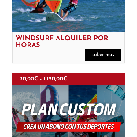
WINDSURF ALQUILER POR
HORAS
saber más
70,00
€
-
1.120,00
€