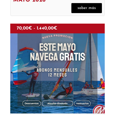
MAYO 2026
saber más
70,00
€
-
1.440,00
€