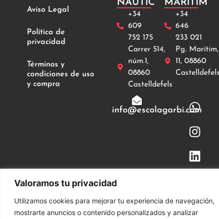
NÀUTIC
MARÍTIM
Aviso Legal
+34
+34
609
646
Política de
752 175
233 021
privacidad
Carrer 514,
Pg. Marítim,
núm.1,
11, 08860
Términos y
08860
Castelldefel
condiciones de uso
y compra
Castelldefels
info@escolagarbi.com
Valoramos tu privacidad
© 2024. Escola Nàutica Garbí S.L . Todos los
derechos reservados
Utilizamos cookies para mejorar tu experiencia de navegación,
mostrarte anuncios o contenido personalizados y analizar