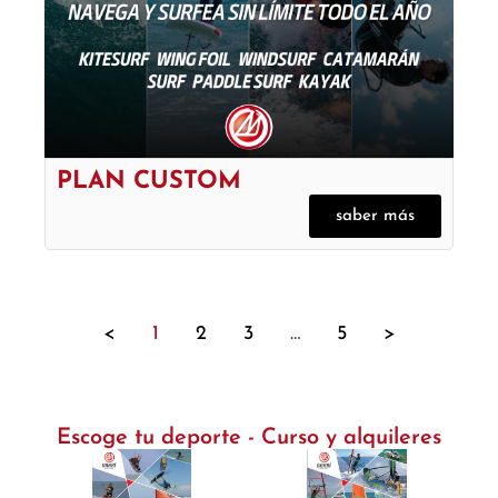
PLAN CUSTOM
saber más
<
1
2
3
…
5
>
Escoge tu deporte - Curso y alquileres