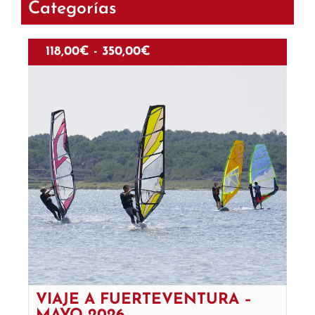
Categorías
118,00
€
-
350,00
€
VIAJE A FUERTEVENTURA –