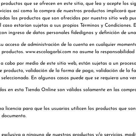
s productos que se ofrecen en este sitio, que lea y acepte los 
rvicios así como la compra de nuestros productos implicará que
das los productos que son ofrecidos por nuestro sitio web pud
 caso estarían sujetas a sus propios Términos y Condiciones. E
, con ingreso de datos personales fidedignos y definición de un
 su acceso de administración de la cuenta en cualquier moment
 productos. www.escolagarbi.com no asume la responsabilidad e
a cabo por medio de este sitio web, están sujetas a un proceso 
d de producto, validación de la forma de pago, validación de la f
 seleccionado. En algunos casos puede que se requiera una veri
idos en esta Tienda Online son válidos solamente en las compra
a licencia para que los usuarios utilicen los productos que son
e documento.
exclusiva a ninguno de nuestros productos y/o servicios, modif