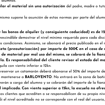
s alumnos.
lar el material sin una autorización
del padre, madre o tut
l mismo supone la asunción de estas normas por parte del alum
e los bonos de alquiler (y consiguiente caducidad) es de 
prescindible demostrar el nivel mínimo requerido para cada di
as condiciones. Asimismo, se abonará el precio publicado en el
jeta (preautorización) por importe de 500€ en el caso de 
 de material por mal uso del mismo, se cobrará de la fianz
a. Es responsabilidad del cliente revisar el estado del mat
ila con viento inferior a 12kn.
reservar un catamarán deberá abonarse el 50% del importe del
rá mantenerse a
BARLOVENTO
. No entrará en la zona de bañi
rerán a cargo del alumno y se cobrarán del importe de la fianz
l implicado. Con viento superior a 15kn, la escuela no ofre
llos clientes que acrediten o se responsabilicen de su propio ni
 el nivel acreditado no se corresponde con el real del usuario, 