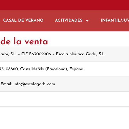
CASAL DE VERANO
ACTIVIDADES
INFANTIL/JU
 de la venta
arbí, S.L. – CIF B63009906 – Escola Nàutica Garbí, S.L.
275. 08860, Castelldefels (Barcelona), España
 – Email: info@escolagarbi.com