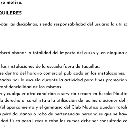
ro motivo.
QUILERES
das las disciplinas, siendo responsabilidad del usuario la util
eberá abonar la totalidad del importe del curso y, en ninguna 
as instalaciones de la escuela fuera de taquillas.
e dentro del horario comercial publicado en las instalaciones.
adas por la escuela durante la actividad para fines promociona
confidencialidad de los mismos.
n y cualquier otra condición o servicio recaen en Escola Nàutic
 derecho al cursillista a la utilización de las instalaciones de
 (el aparcamiento y el gimnasio del Club Náutico quedan total
 pérdida, daños o robo de pertenencias personales que se hayan
dad física para llevar a cabo los cursos debe ser consultada co