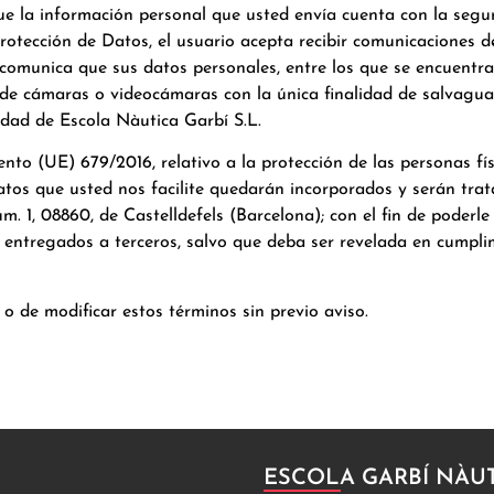
e la información personal que usted envía cuenta con la segur
tección de Datos, el usuario acepta recibir comunicaciones de 
comunica que sus datos personales, entre los que se encuentra
de cámaras o videocámaras con la única finalidad de salvaguar
idad de Escola Nàutica Garbí S.L.
nto (UE) 679/2016, relativo a la protección de las personas fí
tos que usted nos facilite quedarán incorporados y serán trat
 1, 08860, de Castelldefels (Barcelona); con el fin de poderle p
n entregados a terceros, salvo que deba ser revelada en cumpli
o de modificar estos términos sin previo aviso.
ESCOLA GARBÍ NÀU