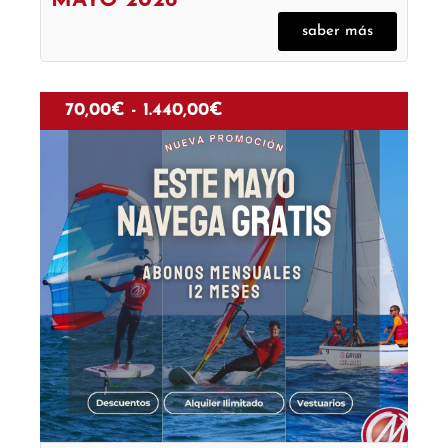
MAYO 2026
saber más
70,00
€
-
1.440,00
€