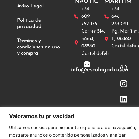
NÀUTIC
MARÍTIM
Aviso Legal
+34
+34
609
646
Política de
752 175
233 021
privacidad
Carrer 514,
Pg. Marítim,
núm.1,
11, 08860
Términos y
08860
Castelldefel
condiciones de uso
y compra
Castelldefels
info@escolagarbi.com
Valoramos tu privacidad
© 2024. Escola Nàutica Garbí S.L . Todos los
derechos reservados
Utilizamos cookies para mejorar tu experiencia de navegación,
mostrarte anuncios o contenido personalizados y analizar