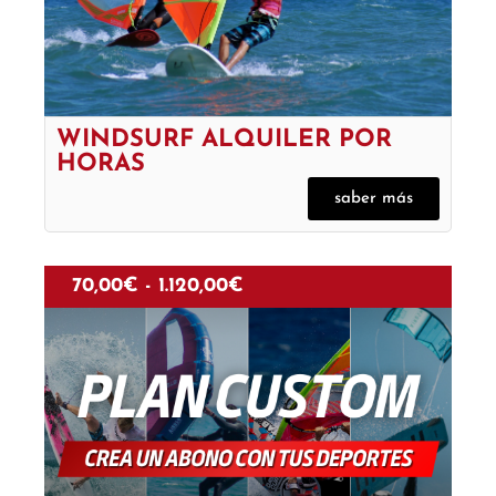
WINDSURF ALQUILER POR
HORAS
saber más
70,00
€
-
1.120,00
€