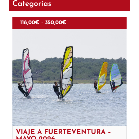
Categorías
118,00
€
-
350,00
€
VIAJE A FUERTEVENTURA –