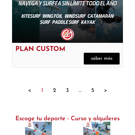
PLAN CUSTOM
saber más
<
1
2
3
…
5
>
Escoge tu deporte - Curso y alquileres