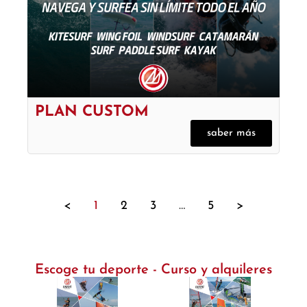
PLAN CUSTOM
saber más
<
1
2
3
…
5
>
Escoge tu deporte - Curso y alquileres