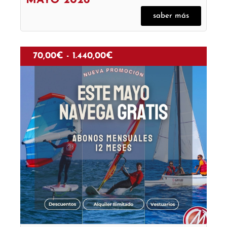
MAYO 2026
saber más
70,00
€
-
1.440,00
€