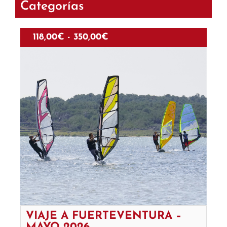
Categorías
118,00
€
-
350,00
€
VIAJE A FUERTEVENTURA –