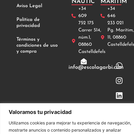
NÀUTIC
MARÍTIM
Aviso Legal
+34
+34
609
646
Política de
752 175
233 021
privacidad
Carrer 514,
Pg. Marítim,
núm.1,
11, 08860
Términos y
08860
Castelldefel
condiciones de uso
y compra
Castelldefels
info@escolagarbi.com
Valoramos tu privacidad
© 2024. Escola Nàutica Garbí S.L . Todos los
derechos reservados
Utilizamos cookies para mejorar tu experiencia de navegación,
mostrarte anuncios o contenido personalizados y analizar