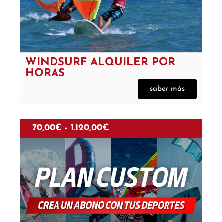
WINDSURF ALQUILER POR
HORAS
saber más
70,00
€
-
1.120,00
€