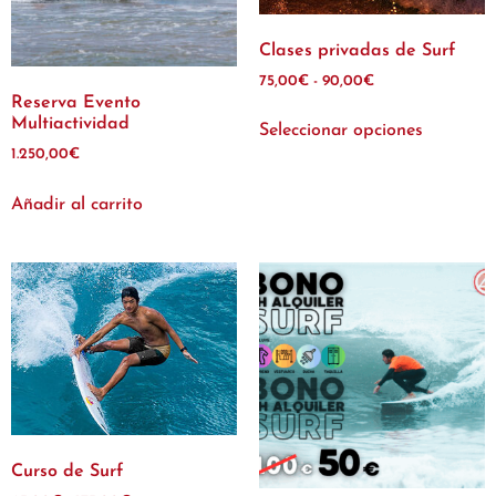
Clases privadas de Surf
75,00
€
-
90,00
€
Reserva Evento
Multiactividad
Seleccionar opciones
1.250,00
€
Añadir al carrito
Curso de Surf