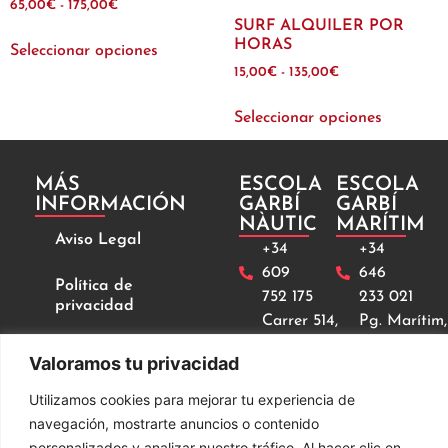
65,00
€
-
175,00
€
SURF ALQUILER POR
HORAS
Seleccionar opciones
15,00
€
-
135,00
€
Seleccionar opciones
MÁS
ESCOLA
ESCOLA
INFORMACIÓN
GARBÍ
GARBÍ
NÀUTIC
MARÍTIM
Aviso Legal
+34
+34
609
646
Política de
752 175
233 021
privacidad
Carrer 514,
Pg. Marítim,
núm.1,
11, 08860
Términos y
Valoramos tu privacidad
08860
Castelldefel
condiciones de uso
y compra
Castelldefels
Utilizamos cookies para mejorar tu experiencia de
navegación, mostrarte anuncios o contenido
info@escolagarbi.com
personalizados y analizar nuestro tráfico. Al hacer clic en