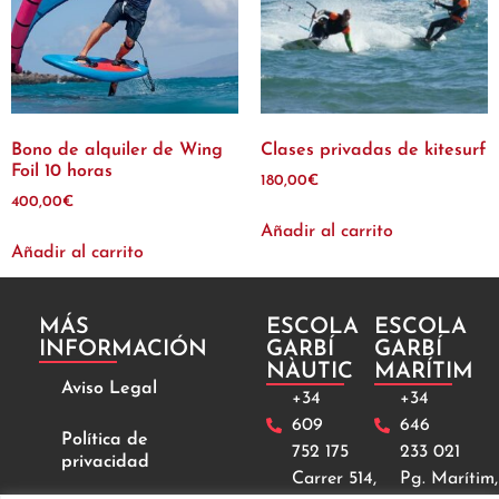
Bono de alquiler de Wing
Clases privadas de kitesurf
Foil 10 horas
180,00
€
400,00
€
Añadir al carrito
Añadir al carrito
MÁS
ESCOLA
ESCOLA
INFORMACIÓN
GARBÍ
GARBÍ
NÀUTIC
MARÍTIM
Aviso Legal
+34
+34
609
646
Política de
752 175
233 021
privacidad
Carrer 514,
Pg. Marítim,