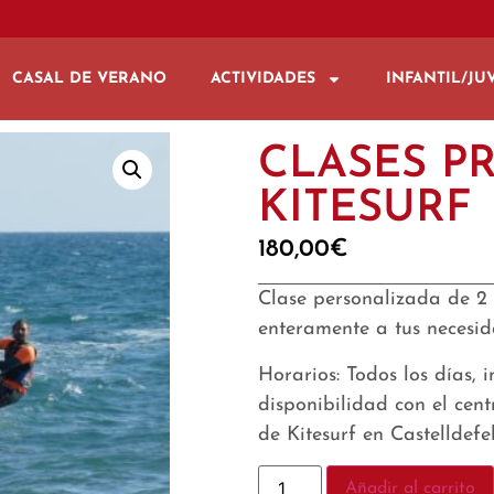
CASAL DE VERANO
ACTIVIDADES
INFANTIL/JU
CLASES P
KITESURF
180,00
€
Clase personalizada de 2 
enteramente a tus necesid
Horarios: Todos los días, 
disponibilidad con el cen
de Kitesurf en Castelldefe
Añadir al carrito