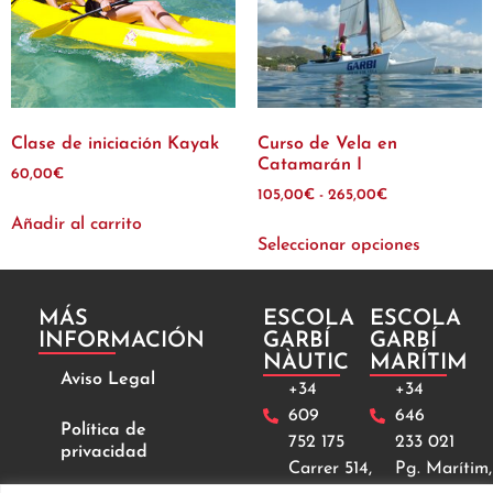
Clase de iniciación Kayak
Curso de Vela en
Catamarán I
60,00
€
105,00
€
-
265,00
€
Añadir al carrito
Seleccionar opciones
MÁS
ESCOLA
ESCOLA
INFORMACIÓN
GARBÍ
GARBÍ
NÀUTIC
MARÍTIM
Aviso Legal
+34
+34
609
646
Política de
752 175
233 021
privacidad
Carrer 514,
Pg. Marítim,