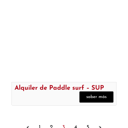
Alquiler de Paddle surf – SUP
saber más
<
1
2
3
4
5
>