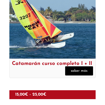
Catamarán curso completo I + II
saber más
15,00
€
-
25,00
€