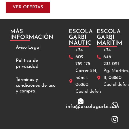
VER OFERTAS
MÁS
ESCOLA
ESCOLA
INFORMACIÓN
GARBÍ
GARBÍ
NÀUTIC
MARÍTIM
Aviso Legal
+34
+34
609
646
Política de
752 175
233 021
privacidad
Carrer 514,
Pg. Marítim,
núm.1,
11, 08860
Términos y
08860
Castelldefel
condiciones de uso
y compra
Castelldefels
info@escolagarbi.com