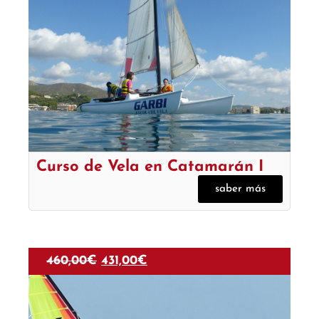
Curso de Vela en Catamarán I
saber más
460,00
€
431,00
€