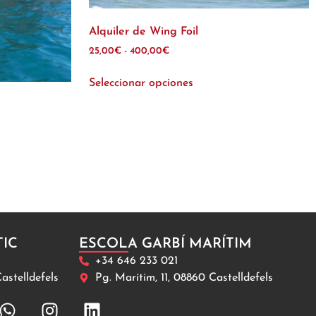
Alquiler de Wing Foil
25,00
€
-
400,00
€
Seleccionar opciones
TIC
ESCOLA GARBÍ MARÍTIM
+34 646 233 021
astelldefels
Pg. Marítim, 11, 08860 Castelldefels