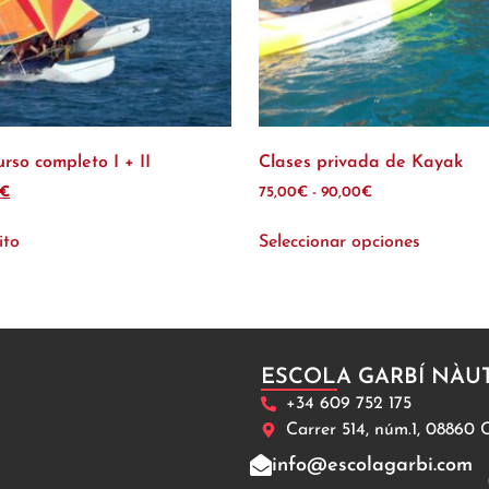
so completo I + II
Clases privada de Kayak
€
75,00
€
-
90,00
€
ito
Seleccionar opciones
ESCOLA GARBÍ NÀU
+34 609 752 175
Carrer 514, núm.1, 08860 C
info@escolagarbi.com