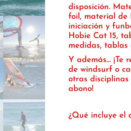
disposición. Mate
foil, material de
iniciación y fu
Hobie Cat 15, ta
medidas, tablas
Y además… ¡Te r
de windsurf o c
otras disciplina
abono!
¿Qué incluye el