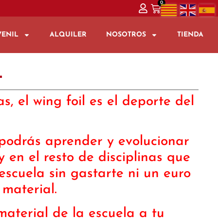
0
VENIL
ALQUILER
NOSOTROS
TIENDA
L
s, el wing foil es el deporte del
 podrás aprender y evolucionar
y en el resto de disciplinas que
escuela sin gastarte ni un euro
material.
material de la escuela a tu