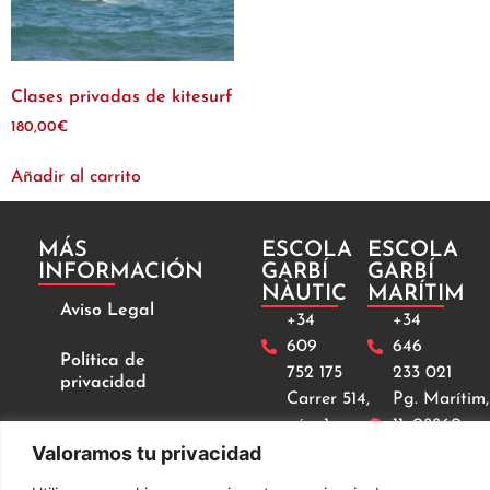
Clases privadas de kitesurf
180,00
€
Añadir al carrito
MÁS
ESCOLA
ESCOLA
INFORMACIÓN
GARBÍ
GARBÍ
NÀUTIC
MARÍTIM
Aviso Legal
+34
+34
609
646
Política de
752 175
233 021
privacidad
Carrer 514,
Pg. Marítim,
núm.1,
11, 08860
Términos y
Valoramos tu privacidad
08860
Castelldefel
condiciones de uso
y compra
Castelldefels